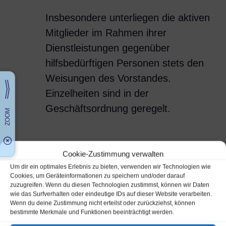
Insbesondere unterliegen die aktiven
Mitglieder im Rahmen ihrer
Dienstleistungen gegenüber
hilfsbedürftigen Personen stets den
Weisungen des Vorstandes.
Einzelheiten sind in der
Geschäftsordnung geregelt.
§ 9 Organe des Vereins
Cookie-Zustimmung verwalten
Um dir ein optimales Erlebnis zu bieten, verwenden wir Technologien wie
Organe des Vereins sind:
Cookies, um Geräteinformationen zu speichern und/oder darauf
zuzugreifen. Wenn du diesen Technologien zustimmst, können wir Daten
wie das Surfverhalten oder eindeutige IDs auf dieser Website verarbeiten.
die Mitgliederversammlung;
Wenn du deine Zustimmung nicht erteilst oder zurückziehst, können
bestimmte Merkmale und Funktionen beeinträchtigt werden.
der Vorstand.