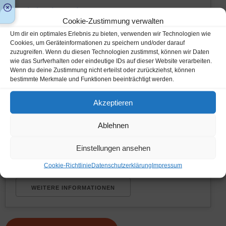
Michelstadt
Cookie-Zustimmung verwalten
Um dir ein optimales Erlebnis zu bieten, verwenden wir Technologien wie
10. Dezember 2026
Cookies, um Geräteinformationen zu speichern und/oder darauf
zuzugreifen. Wenn du diesen Technologien zustimmst, können wir Daten
14:00 - 19:00
wie das Surfverhalten oder eindeutige IDs auf dieser Website verarbeiten.
Parkplatz am Festplatz Urberach
Wenn du deine Zustimmung nicht erteilst oder zurückziehst, können
bestimmte Merkmale und Funktionen beeinträchtigt werden.
Ausflug
Akzeptieren
Unser Organisationsteam und der Vorstand haben
Ablehnen
entschieden, dass eine Teilnahme an unseren
Veranstaltungen künftig nur noch nach
Einstellungen ansehen
telefonischer oder persönlicher Anmeldung in
unserem Büro möglich [...]
Cookie-Richtlinie
Datenschutzerklärung
Impressum
WEITERE INFORMATIONEN