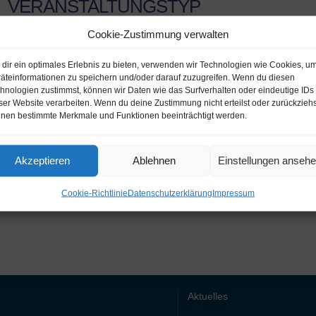
VERANSTALTUNGSTYP
er
iCalendar
Off
Cookie-Zustimmung verwalten
Ausflug
dir ein optimales Erlebnis zu bieten, verwenden wir Technologien wie Cookies, u
äteinformationen zu speichern und/oder darauf zuzugreifen. Wenn du diesen
hnologien zustimmst, können wir Daten wie das Surfverhalten oder eindeutige IDs
ieden, dass eine Teilnahme an unseren Veranstaltungen
ser Website verarbeiten. Wenn du deine Zustimmung nicht erteilst oder zurückziehs
meldung in unserem Büro möglich ist.
nen bestimmte Merkmale und Funktionen beeinträchtigt werden.
nahme und danken Ihnen für Ihre Unterstützung.
Akzeptieren
Ablehnen
Einstellungen anseh
Cookie-Richtlinie
Datenschutzerklärung
Impressum
Aktuelles