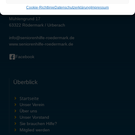
06074 86 26 06
Cookie-Richtlinie
Datenschutzerklärung
Impressum
Seniorenhilfe Rödermark e.V.
Mühlengrund 17
63322 Rödermark / Urberach
info@seniorenhilfe-roedermark.de
www.seniorenhilfe-roedermark.de
Facebook
Überblick
Startseite
Unser Verein
Über uns
Unser Vorstand
Sie brauchen Hilfe?
Mitglied werden