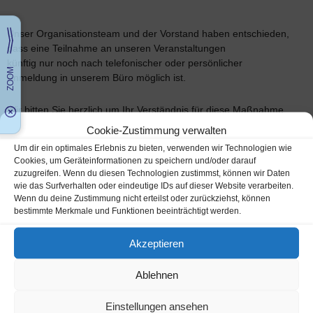
Unser Organisationsteam und der Vorstand haben entschieden,
dass eine Teilnahme an unseren Veranstaltungen
künftig nur noch nach telefonischer oder persönlicher
Anmeldung in unserem Büro möglich ist.
Wir bitten Sie herzlich um Ihr Verständnis für diese Maßnahme
und danken Ihnen für Ihre Unterstützung.
Cookie-Zustimmung verwalten
Um dir ein optimales Erlebnis zu bieten, verwenden wir Technologien wie
Cookies, um Geräteinformationen zu speichern und/oder darauf
zuzugreifen. Wenn du diesen Technologien zustimmst, können wir Daten
wie das Surfverhalten oder eindeutige IDs auf dieser Website verarbeiten.
Wenn du deine Zustimmung nicht erteilst oder zurückziehst, können
bestimmte Merkmale und Funktionen beeinträchtigt werden.
Akzeptieren
Bürozeiten Montag und Freitag
Ablehnen
10:00 bis 12:00 Uhr
Einstellungen ansehen