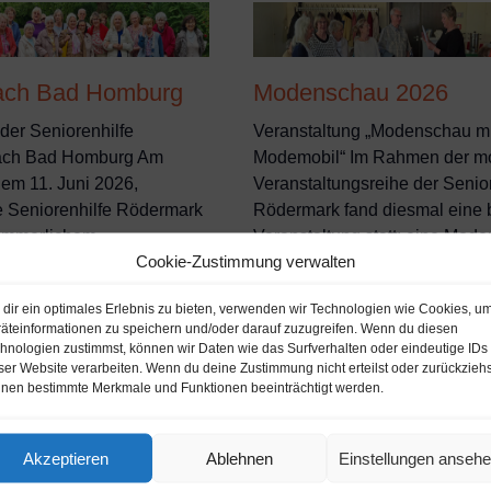
nach Bad Homburg
Modenschau 2026
der Seniorenhilfe
Veranstaltung „Modenschau mi
ach Bad Homburg Am
Modemobil“ Im Rahmen der mo
em 11. Juni 2026,
Veranstaltungsreihe der Senior
e Seniorenhilfe Rödermark
Rödermark fand diesmal eine
sommerlichem …
Veranstaltung statt: eine Mo
Cookie-Zustimmung verwalten
9. April 2026
dir ein optimales Erlebnis zu bieten, verwenden wir Technologien wie Cookies, u
äteinformationen zu speichern und/oder darauf zuzugreifen. Wenn du diesen
hnologien zustimmst, können wir Daten wie das Surfverhalten oder eindeutige IDs
ser Website verarbeiten. Wenn du deine Zustimmung nicht erteilst oder zurückziehs
nen bestimmte Merkmale und Funktionen beeinträchtigt werden.
Akzeptieren
Ablehnen
Einstellungen anseh