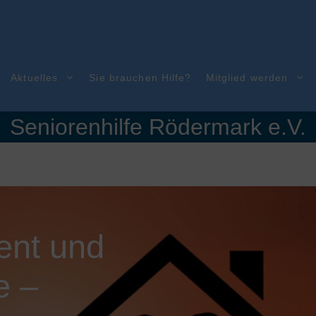
Aktuelles
Sie brauchen Hilfe?
Mitglied werden
Seniorenhilfe Rödermark e.V.
Bitte beachten: Für di
ent und
e –