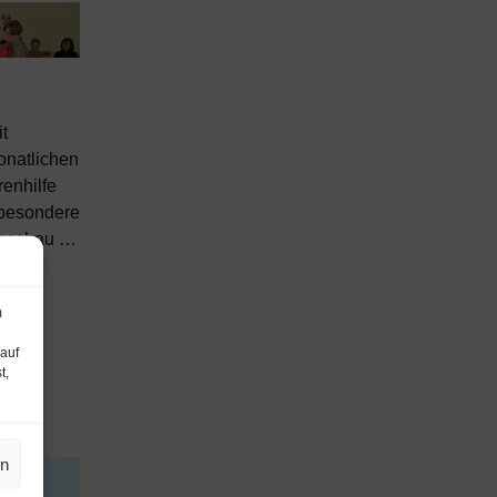
t
natlichen
enhilfe
 besondere
denschau …
m
 auf
t,
en