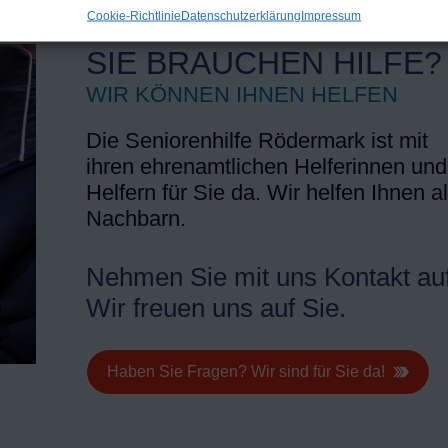
Cookie-Richtlinie
Datenschutzerklärung
Impressum
SIE BRAUCHEN HILFE?
WIR KÖNNEN IHNEN HELFEN
Die Seniorenhilfe Rödermark ist mit
ihren ehrenamtlichen Helferinnen und
Helfern für Sie da. Wir helfen Ihnen a
Nachbarn.
Nehmen Sie mit uns Kontakt auf
Wir freuen uns auf Sie.
Haben Sie Fragen? Wir sind für Sie da!