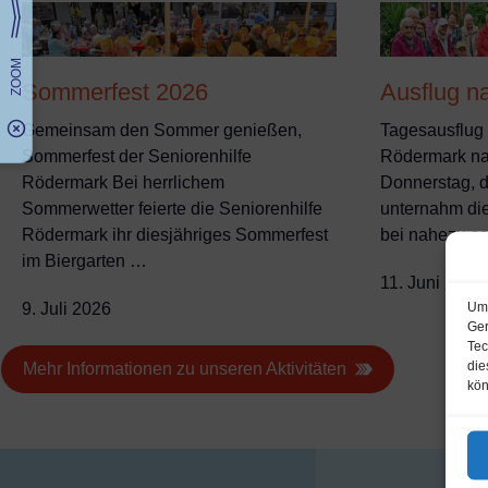
Sommerfest 2026
Ausflug 
Gemeinsam den Sommer genießen,
Tagesausflug 
Sommerfest der Seniorenhilfe
Rödermark n
Rödermark Bei herrlichem
Donnerstag, d
Sommerwetter feierte die Seniorenhilfe
unternahm di
Rödermark ihr diesjähriges Sommerfest
bei nahezu 
im Biergarten …
11. Juni 2026
Um 
9. Juli 2026
Ger
Tec
die
Mehr Informationen zu unseren Aktivitäten
kön