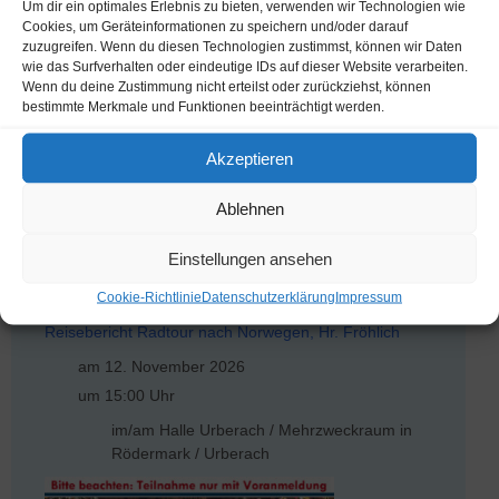
Um dir ein optimales Erlebnis zu bieten, verwenden wir Technologien wie
Cookies, um Geräteinformationen zu speichern und/oder darauf
zuzugreifen. Wenn du diesen Technologien zustimmst, können wir Daten
wie das Surfverhalten oder eindeutige IDs auf dieser Website verarbeiten.
Wenn du deine Zustimmung nicht erteilst oder zurückziehst, können
Oktoberfest
bestimmte Merkmale und Funktionen beeinträchtigt werden.
am 8. Oktober 2026
um 15:00 Uhr
Akzeptieren
im/am Halle Urberach / Mehrzweckraum in
Ablehnen
Rödermark / Urberach
Einstellungen ansehen
Cookie-Richtlinie
Datenschutzerklärung
Impressum
Reisebericht Radtour nach Norwegen, Hr. Fröhlich
am 12. November 2026
um 15:00 Uhr
im/am Halle Urberach / Mehrzweckraum in
Rödermark / Urberach