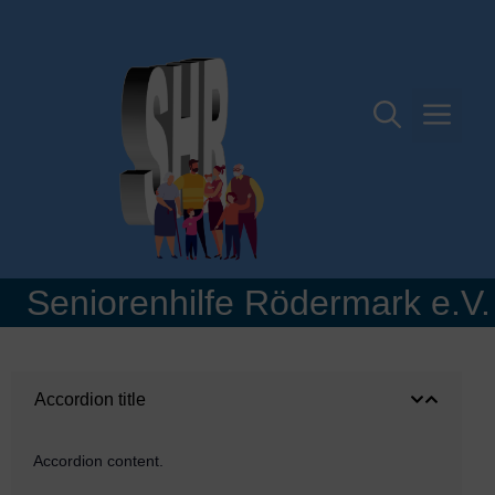
Zum
Inhalt
springen
Me
Seniorenhilfe Rödermark e.V.
Accordion title
Accordion content.