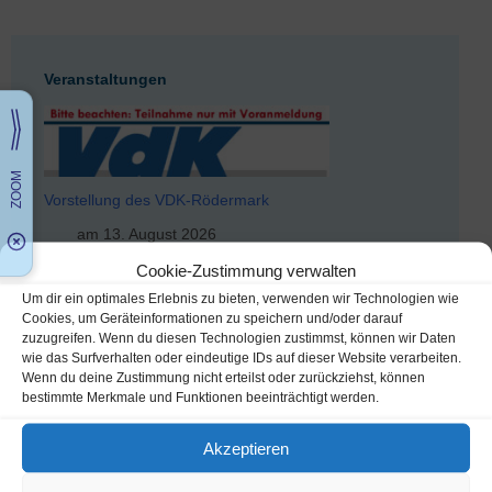
Veranstaltungen
Vorstellung des VDK-Rödermark
am 13. August 2026
um 15:00 Uhr
Cookie-Zustimmung verwalten
im/am Halle Urberach / Mehrzweckraum in
Um dir ein optimales Erlebnis zu bieten, verwenden wir Technologien wie
Cookies, um Geräteinformationen zu speichern und/oder darauf
Rödermark / Urberach
zuzugreifen. Wenn du diesen Technologien zustimmst, können wir Daten
wie das Surfverhalten oder eindeutige IDs auf dieser Website verarbeiten.
Wenn du deine Zustimmung nicht erteilst oder zurückziehst, können
bestimmte Merkmale und Funktionen beeinträchtigt werden.
Busfahrt zu Apfelwein-Possmann
Akzeptieren
am 10. September 2026