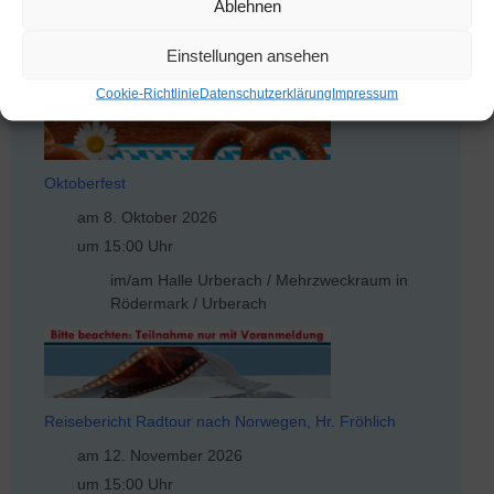
Ablehnen
um 10:00 Uhr
im/am Parkplatz am Festplatz Urberach in
Einstellungen ansehen
Rödermark / Urberach
Cookie-Richtlinie
Datenschutzerklärung
Impressum
Oktoberfest
am 8. Oktober 2026
um 15:00 Uhr
im/am Halle Urberach / Mehrzweckraum in
Rödermark / Urberach
Reisebericht Radtour nach Norwegen, Hr. Fröhlich
am 12. November 2026
um 15:00 Uhr