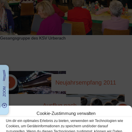
Gesangsgruppe des KSV Urberach
Neujahrsempfang 2011
Ausflug nach
Cookie-Zustimmung verwalten
Wiesbaden
Um dir ein optimales Erlebnis zu bieten, verwenden wir Technologien wie
Cookies, um Geräteinformationen zu speichern und/oder darauf
zuzugreifen. Wenn du diesen Technologien zustimmst, können wir Daten