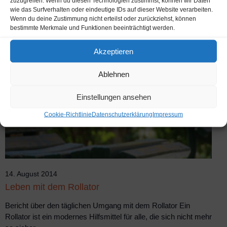
zuzugreifen. Wenn du diesen Technologien zustimmst, können wir Daten
wie das Surfverhalten oder eindeutige IDs auf dieser Website verarbeiten.
Veranstaltung
Wenn du deine Zustimmung nicht erteilst oder zurückziehst, können
bestimmte Merkmale und Funktionen beeinträchtigt werden.
Akzeptieren
Ablehnen
Einstellungen ansehen
Cookie-Richtlinie
Datenschutzerklärung
Impressum
14. August 2014
Leben mit dem Rollator
Bericht über den täglichen Umgang mit dem Rollator Ein
Rollator ist ein modernes Hilfsmittel für alle, die sich nicht mehr