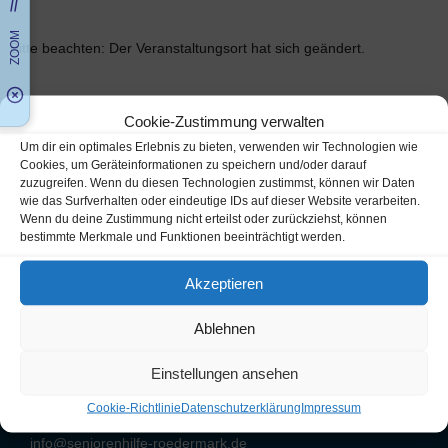
Bitte beachten: Der Veranstaltungsort hat sich geändert.
Cookie-Zustimmung verwalten
Um dir ein optimales Erlebnis zu bieten, verwenden wir Technologien wie
Cookies, um Geräteinformationen zu speichern und/oder darauf
zuzugreifen. Wenn du diesen Technologien zustimmst, können wir Daten
wie das Surfverhalten oder eindeutige IDs auf dieser Website verarbeiten.
Wenn du deine Zustimmung nicht erteilst oder zurückziehst, können
bestimmte Merkmale und Funktionen beeinträchtigt werden.
Bürozeiten Montag und Freitag
10:00 bis 12:00 Uhr
Akzeptieren
06074 86 26 06
Ablehnen
Seniorenhilfe Rödermark e.V.
Einstellungen ansehen
Mühlengrund 17
63322 Rödermark / Urberach
Cookie-Richtlinie
Datenschutzerklärung
Impressum
info@seniorenhilfe-roedermark.de